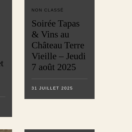
NON CLASSÉ
Soirée Tapas
& Vins au
Château Terre
Vieille – Jeudi
et
7 août 2025
31 JUILLET 2025