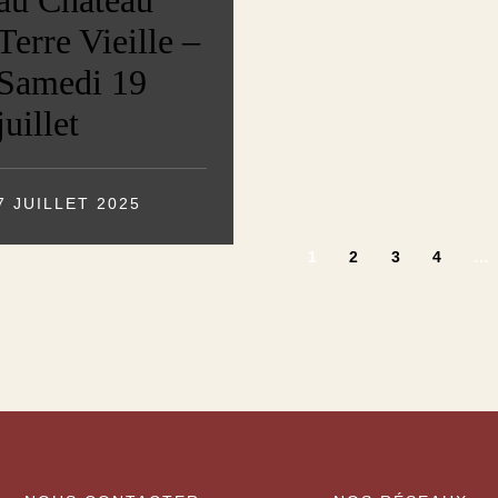
Terre Vieille –
Samedi 19
juillet
7 JUILLET 2025
1
2
3
4
…