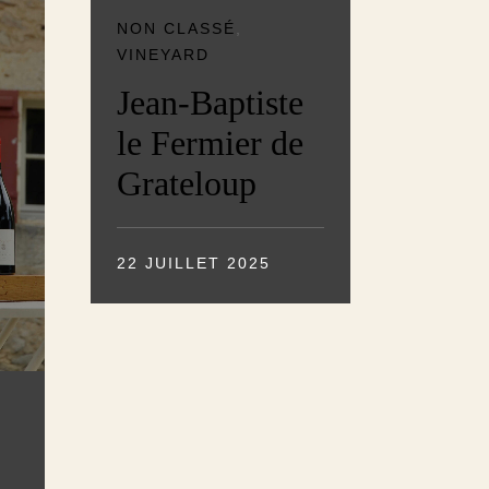
NON CLASSÉ
,
VINEYARD
Jean-Baptiste
le Fermier de
Grateloup
22 JUILLET 2025
,