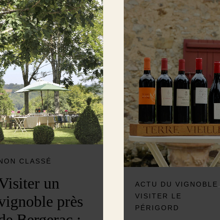
NON CLASSÉ
Visiter un
ACTU DU VIGNOBLE
vignoble près
VISITER LE
PÉRIGORD
de Bergerac :