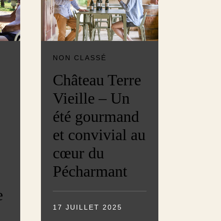
NON CLASSÉ
,
Château Terre
Vieille – Un
été gourmand
et convivial au
cœur du
Pécharmant
e
17 JUILLET 2025