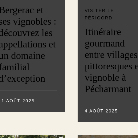
Bergerac et
VISITER LE
PÉRIGORD
ses vignobles :
Itinéraire
découvrez les
gourmand
appellations et
entre villages
un domaine
pittoresques 
familial
vignoble à
d’exception
Pécharmant
11 AOÛT 2025
4 AOÛT 2025