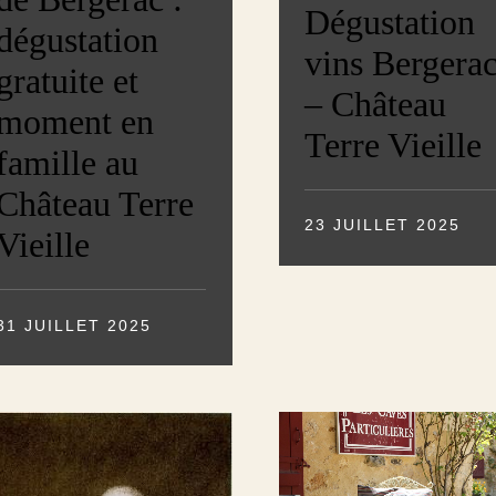
Dégustation
dégustation
vins Bergera
gratuite et
– Château
moment en
Terre Vieille
famille au
Château Terre
23 JUILLET 2025
Vieille
31 JUILLET 2025