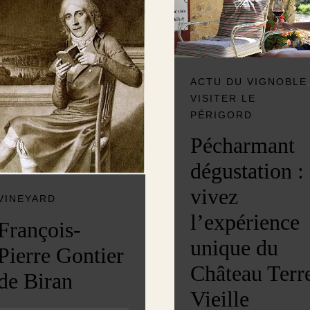
ACTU DU VIGNOBLE
VISITER LE
PÉRIGORD
Pécharmant
dégustation :
vivez
VINEYARD
l’expérience
François-
unique du
Pierre Gontier
Château Terr
de Biran
Vieille