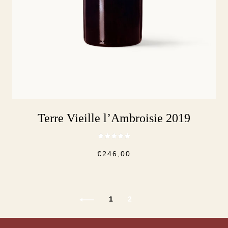
Terre Vieille l’Ambroisie 2019
Note
5.00
€
246,00
sur 5
1
2