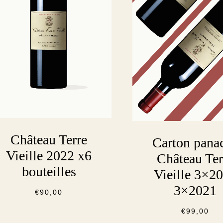
Château Terre
Carton pana
Vieille 2022 x6
Château Ter
bouteilles
Vieille 3×2
3×2021
€
90,00
€
99,00