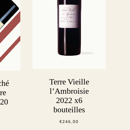
Terre Vieille
ché
l’Ambroisie
re
2022 x6
020
bouteilles
€
246,00