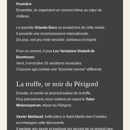
Première
.
Ensemble, ils organisent un concert intime au cœur du
château.
Le pianiste
Orlando Bass
se produit lors de cette soirée.
Il possède une reconnaissance internationale.
De plus, son jeu reste sensible, lumineux et inspiré.
Pour ce concert, il joue
Les Variations Diabelli de
Beethoven
.
Ainsi, il enchaîne 33 variations musicales.
Chacune agit comme une “bouchée sonore” différente.
La truffe, or noir du Périgord
Ensuite, la soirée se poursuit autour de la truffe.
Plus précisément, nous mettons en avant la
Tuber
Melanosporum
, trésor du Périgord.
Xavier Mathiaud
, trufficulteur à Saint-Martin-des-Combes,
accompagne cette découverte.
Il partage son savoir et explique les secrets de ce produit rare.